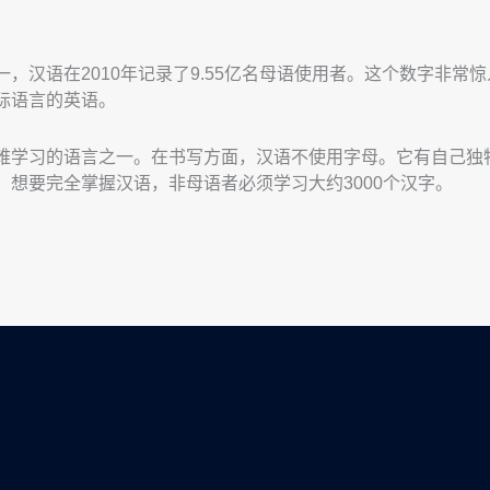
，汉语在2010年记录了9.55亿名母语使用者。这个数字非常
际语言的英语。
难学习的语言之一。在书写方面，汉语不使用字母。它有自己独
，想要完全掌握汉语，非母语者必须学习大约3000个汉字。