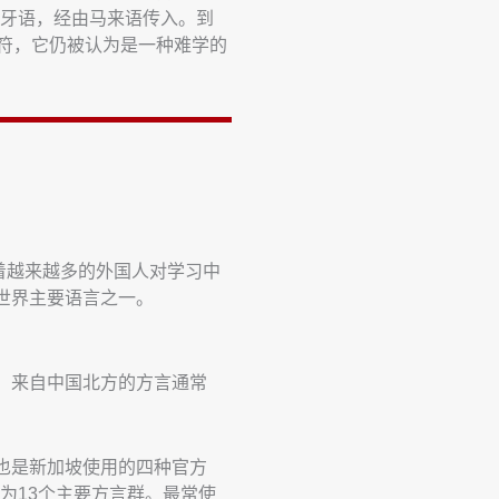
葡萄牙语，经由马来语传入。到
个字符，它仍被认为是一种难学的
着越来越多的外国人对学习中
世界主要语言之一。
。来自中国北方的方言通常
也是新加坡使用的四种官方
为13个主要方言群。最常使